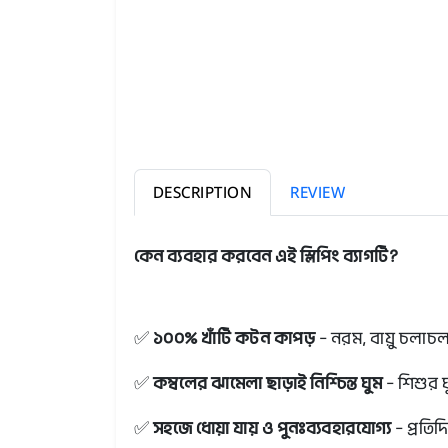
DESCRIPTION
REVIEW
কেন ব্যবহার করবেন এই স্লিপিং ব্যাগটি?
✅
১০০% খাঁটি কটন কাপড়
– নরম, বায়ু চলাচলয
✅
কম্বলের ঝামেলা ছাড়াই নিশ্চিন্ত ঘুম
– শিশুর ঘ
✅
সহজে ধোয়া যায় ও পুনঃব্যবহারযোগ্য
– প্রতি