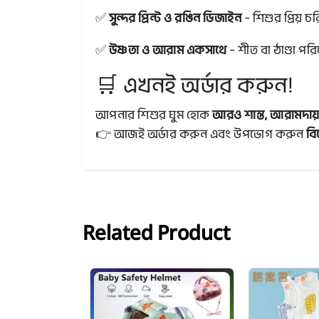
✅
সুন্দর প্রিন্ট ও রঙিন ডিজাইন
– শিশুর প্রিয় 
✅
উষ্ণতা ও আরাম একসাথে
– শীত বা ঠাণ্ডা পর
🛒 এখনই অর্ডার করুন!
আপনার শিশুর ঘুম হোক
আরও শান্ত, আরামদা
👉 আজই অর্ডার করুন এবং উপভোগ করুন
বি
Related Product