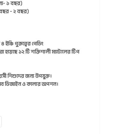
ুন্য- ১ বছর)
(১ বছর - ২ বছর)
 ইঞ্চি পুরূত্বের পেডিং
 হয়েছে ১২ টি শক্তিশালী ম্যাটালের টিপ
সী শিশুদের জন্য উপযুক্ত।
ণ সব ডিজাইন ও কালার অপশন।