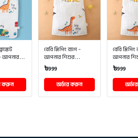
্লাঙ্কেট
বেবি স্লিপিং ব্যাগ –
বেবি স্লিপিং 
 – আপনার
আপনার শিশুর
আপনার শিশ
ামদায়ক
আরামদায়ক ঘুমের
আরামদায়ক 
৳
৳
999
999
য়তা!
নিশ্চয়তা!
নিশ্চয়তা!
র করুন
অর্ডার করুন
অর্ডা