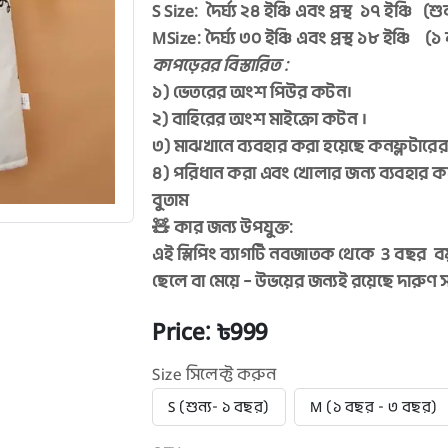
S Size: দৈর্ঘ্য ২৪ ইঞ্চি এবং প্রস্থ ১৭ ইঞ্চি (শ
MSize: দৈর্ঘ্য ৩০ ইঞ্চি এবং প্রস্থ ১৮ ইঞ্চি 
কাপড়েরর বিস্তারিত :
১) ভেতরের অংশ পিউর কটন।
২) বাহিরের অংশ মাইক্রো কটন ।
৩) মাঝখানে ব্যবহার করা হয়েছে কনফ্লটারের ৪
৪) পরিধান করা এবং খোলার জন্য ব্যবহার করা
বুতাম
🧸 কার জন্য উপযুক্ত:
এই স্লিপিং ব্যাগটি নবজাতক থেকে 3 বছর বয়
ছেলে বা মেয়ে – উভয়ের জন্যই রয়েছে দারু
Price:
999
৳
Size সিলেক্ট করুন
S (শুন্য- ১ বছর)
M (১ বছর - ৩ বছর)